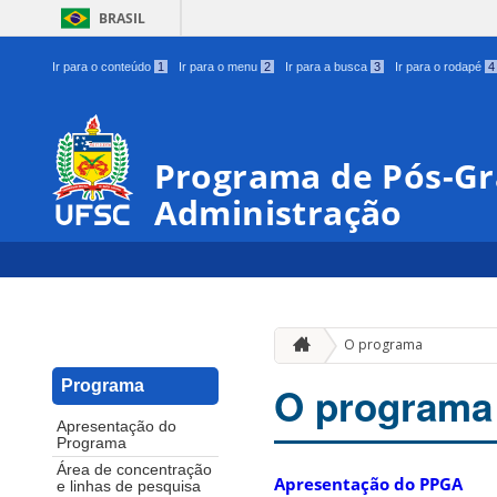
BRASIL
Ir para o conteúdo
1
Ir para o menu
2
Ir para a busca
3
Ir para o rodapé
4
Programa de Pós-G
Administração
O programa
Programa
O programa
Apresentação do
Programa
Área de concentração
Apresentação do PPGA
e linhas de pesquisa