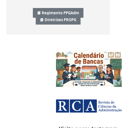
📘 Regimento PPGAdm
📗 Diretrizes PROPG