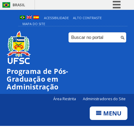
BRASIL
Simplifique!
ACESSIBILIDADE
ALTO CONTRASTE
MAPA DO SITE
Comunica BR
Participe
Acesso à informação
Legislação
Canais
Programa de Pós-
Graduação em
Administração
Área Restrita
Administradores do Site
MENU