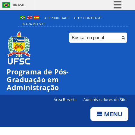
BRASIL
Simplifique!
ACESSIBILIDADE
ALTO CONTRASTE
MAPA DO SITE
Comunica BR
Participe
Acesso à informação
Legislação
Canais
Programa de Pós-
Graduação em
Administração
Área Restrita
Administradores do Site
MENU