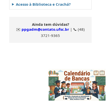
Acesso à Biblioteca e Crachá?
Ainda tem dúvidas?
✉️
ppgadm@contato.ufsc.br
| 📞 (48)
3721-9365