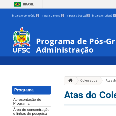
BRASIL
Ir para o conteúdo
1
Ir para o menu
2
Ir para a busca
3
Ir para o rodapé
4
Programa de Pós-G
Administração
Colegiados
Atas d
Programa
Atas do Col
Apresentação do
Programa
Área de concentração
e linhas de pesquisa