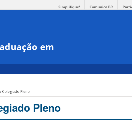
Simplifique!
Comunica BR
Parti
raduação em
o Colegiado Pleno
egiado Pleno