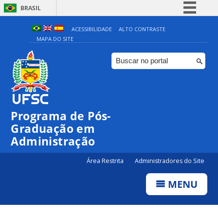
BRASIL
Simplifique!
ACESSIBILIDADE
ALTO CONTRASTE
MAPA DO SITE
Comunica BR
Participe
Acesso à informação
Legislação
Canais
Programa de Pós-
Graduação em
Administração
Área Restrita
Administradores do Site
MENU