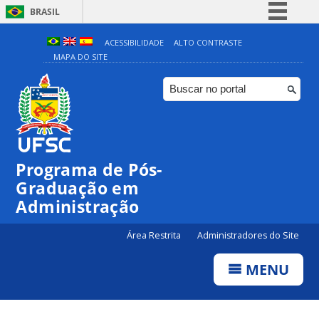
BRASIL
Simplifique!
ACESSIBILIDADE
ALTO CONTRASTE
MAPA DO SITE
Comunica BR
Participe
Acesso à informação
Legislação
Canais
Programa de Pós-
Graduação em
Administração
Área Restrita
Administradores do Site
MENU