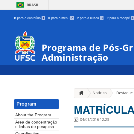
BRASIL
Ir para o conteúdo
1
Ir para o menu
2
Ir para a busca
3
Ir para o rodapé
4
Programa de Pós-G
Administração
Notícias
Destaque
Program
MATRÍCULA e
About the Program
04/01/2016 12:23
Área de concentração
e linhas de pesquisa
Coordination