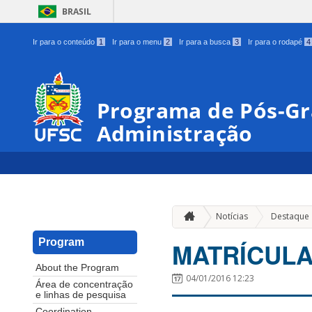
BRASIL
Ir para o conteúdo
1
Ir para o menu
2
Ir para a busca
3
Ir para o rodapé
4
Programa de Pós-G
Administração
Notícias
Destaque
Program
MATRÍCULA e
About the Program
04/01/2016 12:23
Área de concentração
e linhas de pesquisa
Coordination