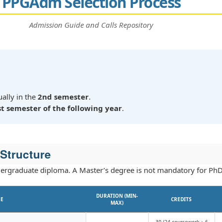
PPGAdm Selection Process
Admission Guide and Calls Repository
ually in the
2nd semester
.
st semester of the following year
.
Structure
ergraduate diploma. A Master’s degree is not mandatory for PhD 
DURATION (MIN-
SE
CREDITS
MAX)