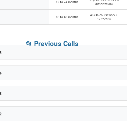
30 (24 coursework + 6
12 to 24 months
dissertation)
48 (36 coursework +
18 to 48 months
12 thesis)
📂 Previous Calls
5
4
3
2