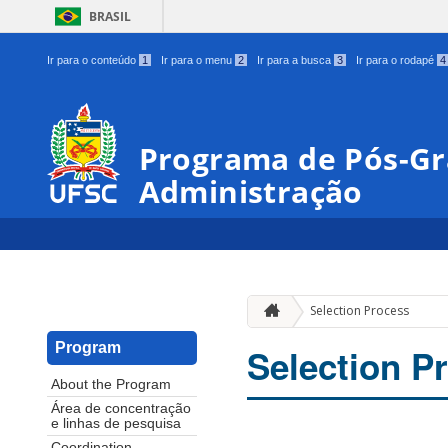
BRASIL
Ir para o conteúdo
1
Ir para o menu
2
Ir para a busca
3
Ir para o rodapé
4
Programa de Pós-G
Administração
Selection Process
Program
Selection P
About the Program
Área de concentração
e linhas de pesquisa
Coordination