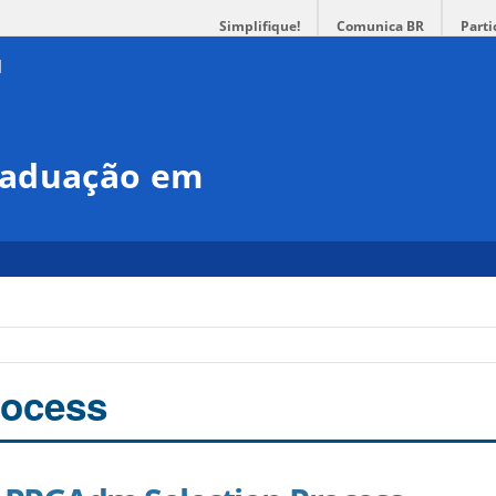
Simplifique!
Comunica BR
Parti
raduação em
rocess