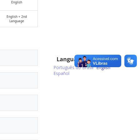
English
English + 2nd
Language
Language:
Português do Brasil
English
Español