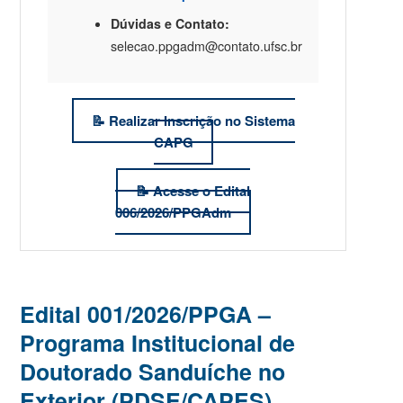
Dúvidas e Contato:
selecao.ppgadm@contato.ufsc.br
📝 Realizar Inscrição no Sistema
CAPG
📝 Acesse o Edital
006/2026/PPGAdm
Edital 001/2026/PPGA –
Programa Institucional de
Doutorado Sanduíche no
Exterior (PDSE/CAPES)