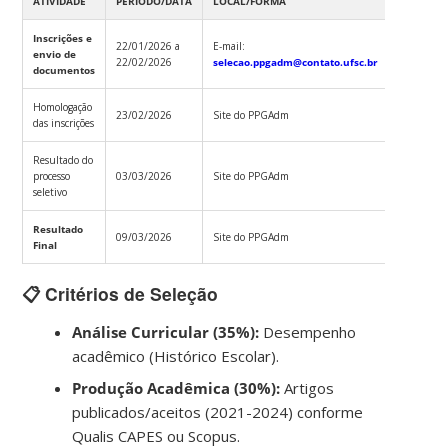
ATIVIDADE
PERÍODO/DATA
LOCAL/FORMA
Inscrições e
22/01/2026 a
E-mail:
envio de
22/02/2026
selecao.ppgadm@contato.ufsc.br
documentos
Homologação
23/02/2026
Site do PPGAdm
das inscrições
Resultado do
processo
03/03/2026
Site do PPGAdm
seletivo
Resultado
09/03/2026
Site do PPGAdm
Final
📋 Critérios de Seleção
Análise Curricular (35%):
Desempenho
acadêmico (Histórico Escolar).
Produção Acadêmica (30%):
Artigos
publicados/aceitos (2021-2024) conforme
Qualis CAPES ou Scopus.