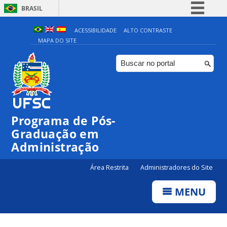
BRASIL
Simplifique!
ACESSIBILIDADE
ALTO CONTRASTE
MAPA DO SITE
Comunica BR
Participe
Acesso à informação
Legislação
Canais
Programa de Pós-
Graduação em
Administração
Área Restrita
Administradores do Site
MENU