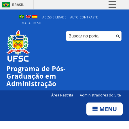
BRASIL
Simplifique!
ACESSIBILIDADE
ALTO CONTRASTE
MAPA DO SITE
Comunica BR
Participe
Acesso à informação
Legislação
Canais
Programa de Pós-
Graduação em
Administração
Área Restrita
Administradores do Site
MENU