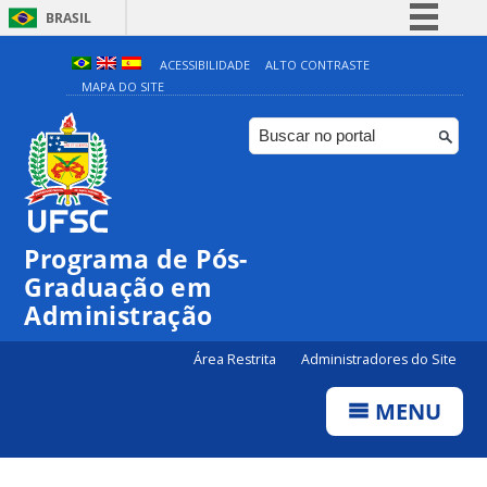
BRASIL
Simplifique!
ACESSIBILIDADE
ALTO CONTRASTE
MAPA DO SITE
Comunica BR
Participe
Acesso à informação
Legislação
Canais
Programa de Pós-
Graduação em
Administração
Área Restrita
Administradores do Site
MENU