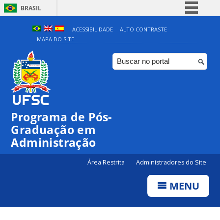
BRASIL
Simplifique!
ACESSIBILIDADE
ALTO CONTRASTE
MAPA DO SITE
Comunica BR
Participe
Acesso à informação
Legislação
Canais
Programa de Pós-
Graduação em
Administração
Área Restrita
Administradores do Site
MENU