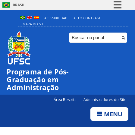
BRASIL
Simplifique!
ACESSIBILIDADE
ALTO CONTRASTE
MAPA DO SITE
Comunica BR
Participe
Acesso à informação
Legislação
Canais
Programa de Pós-
Graduação em
Administração
Área Restrita
Administradores do Site
MENU