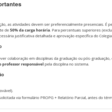
ortantes
ção, as atividades devem ser preferencialmente presenciais. É p
ite de
50% da carga horária
. Para percentuais superiores (exclu
cessária justificativa detalhada e aprovação específica do Colegia
o
ever colaboração em disciplinas da graduação ou pós-graduação,
o professor responsável
pela disciplina no sistema.
ão
vável).
olicitada via formulário PROPG + Relatório Parcial, antes do térm