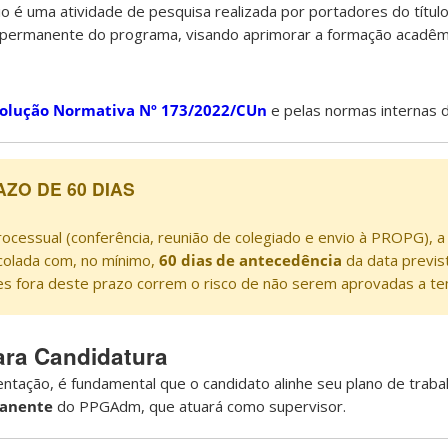
io é uma atividade de pesquisa realizada por portadores do títul
 permanente do programa, visando aprimorar a formação acadêm
olução Normativa Nº 173/2022/CUn
e pelas normas internas 
AZO DE 60 DIAS
rocessual (conferência, reunião de colegiado e envio à PROPG), a 
colada com, no mínimo,
60 dias de antecedência
da data previst
ções fora deste prazo correm o risco de não serem aprovadas a t
ara Candidatura
tação, é fundamental que o candidato alinhe seu plano de traba
anente
do PPGAdm, que atuará como supervisor.