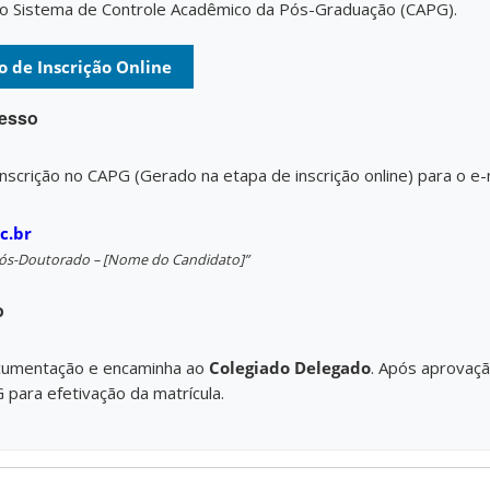
l no Sistema de Controle Acadêmico da Pós-Graduação (CAPG).
o de Inscrição Online
cesso
scrição no CAPG (Gerado na etapa de inscrição online) para o e-m
c.br
 Pós-Doutorado – [Nome do Candidato]”
o
ocumentação e encaminha ao
Colegiado Delegado
. Após aprovaç
ara efetivação da matrícula.