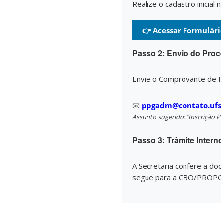
Realize o cadastro inicia
👉 Acessar Formulári
Passo 2: Envio do Pro
Envie o Comprovante de In
📧
ppgadm@contato.ufs
Assunto sugerido: “Inscrição
Passo 3: Trâmite Intern
A Secretaria confere a d
segue para a CBO/PROPG p