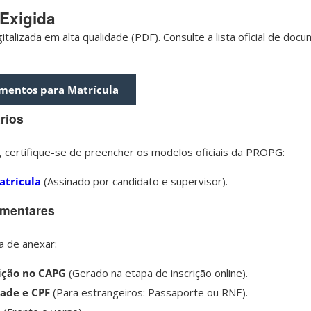
Exigida
talizada em alta qualidade (PDF). Consulte a lista oficial de doc
umentos para Matrícula
rios
ma, certifique-se de preencher os modelos oficiais da PROPG:
trícula
(Assinado por candidato e supervisor).
mentares
a de anexar:
ição no CAPG
(Gerado na etapa de inscrição online).
ade e CPF
(Para estrangeiros: Passaporte ou RNE).