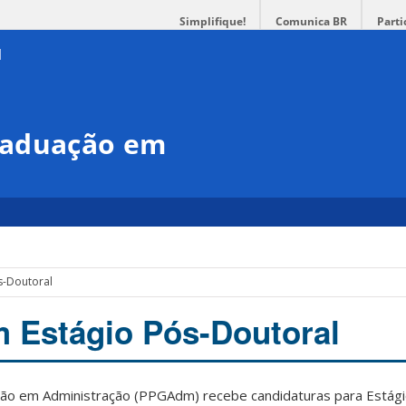
Simplifique!
Comunica BR
Parti
raduação em
s-Doutoral
m Estágio Pós-Doutoral
o em Administração (PPGAdm) recebe candidaturas para Estági