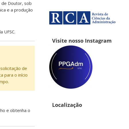
o de Doutor, sob
ica e a produção
da UFSC.
Visite nosso Instagram
solicitação de
a para o início
empo.
Localização
lho e obtenha o