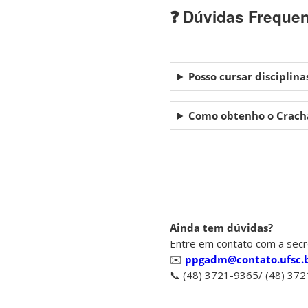
❓ Dúvidas Freque
Posso cursar disciplin
Como obtenho o Crachá 
Ainda tem dúvidas?
Entre em contato com a sec
✉️
ppgadm@contato.ufsc.
📞 (48) 3721-9365/ (48) 37