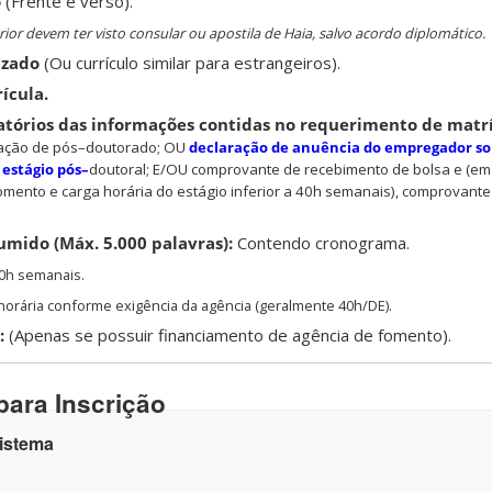
o
(Frente e verso).
ior devem ter visto consular ou apostila de Haia, salvo acordo diplomático.
izado
(Ou currículo similar para estrangeiros).
ícula.
órios das informações contidas no requerimento de matr
ação de pós
–
doutorado; OU
declaração de anuência do empregador so
o
estágio pós
–
doutoral; E/OU
comprovante de recebimento de bolsa
e (em
omento e carga horária do estágio inferior a 40h semanais),
c
omprovante
umido (Máx. 5.000 palavras):
Contendo cronograma.
20h semanais.
a horária conforme exigência da agência (geralmente 40h/DE).
:
(Apenas se possuir financiamento de agência de fomento).
para Inscrição
Sistema