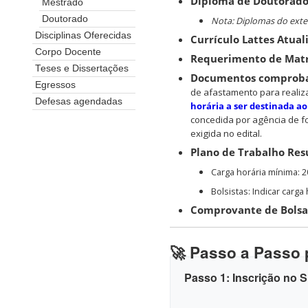
Diploma de Doutorad
Mestrado
Doutorado
Nota: Diplomas do exter
Disciplinas Oferecidas
Currículo Lattes Atual
Corpo Docente
Requerimento de Matr
Teses e Dissertações
Documentos comprobat
Egressos
de afastamento para realiz
Defesas agendadas
horária a ser destinada a
concedida por agência de
f
exigida
no edital.
Plano de Trabalho Res
Carga horária mínima: 
Bolsistas: Indicar carg
Comprovante de Bolsa
🚀 Passo a Passo 
Passo 1: Inscrição no 