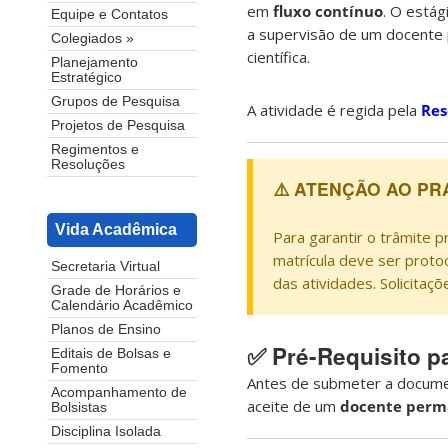
em
fluxo contínuo
. O estág
Equipe e Contatos
a supervisão de um docente
Colegiados »
científica.
Planejamento
Estratégico
Grupos de Pesquisa
A atividade é regida pela
Res
Projetos de Pesquisa
Regimentos e
Resoluções
⚠️ ATENÇÃO AO PR
Vida Acadêmica
Para garantir o trâmite p
matrícula deve ser proto
Secretaria Virtual
das atividades. Solicita
Grade de Horários e
Calendário Acadêmico
Planos de Ensino
✅ Pré-Requisito p
Editais de Bolsas e
Fomento
Antes de submeter a documen
Acompanhamento de
aceite de um
docente perm
Bolsistas
Disciplina Isolada