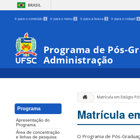
BRASIL
Ir para o conteúdo
1
Ir para o menu
2
Ir para a busca
3
Ir para o rodapé
4
Programa de Pós-G
Administração
Matrícula em Estágio Pó
Programa
Matrícula e
Apresentação do
Programa
Área de concentração
O Programa de Pós-Graduaçã
e linhas de pesquisa