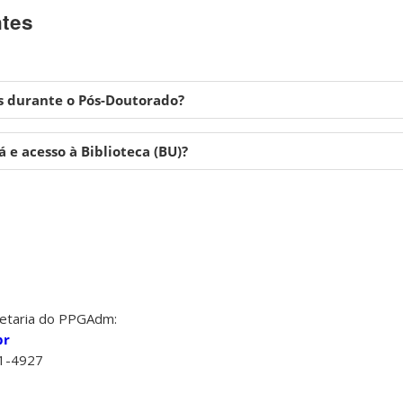
ntes
as durante o Pós-Doutorado?
e acesso à Biblioteca (BU)?
retaria do PPGAdm:
br
21-4927