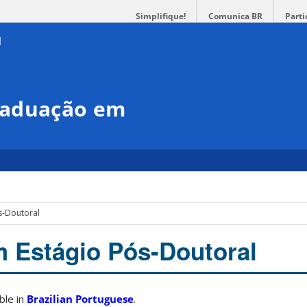
Simplifique!
Comunica BR
Parti
raduação em
s-Doutoral
m Estágio Pós-Doutoral
able in
Brazilian Portuguese
.