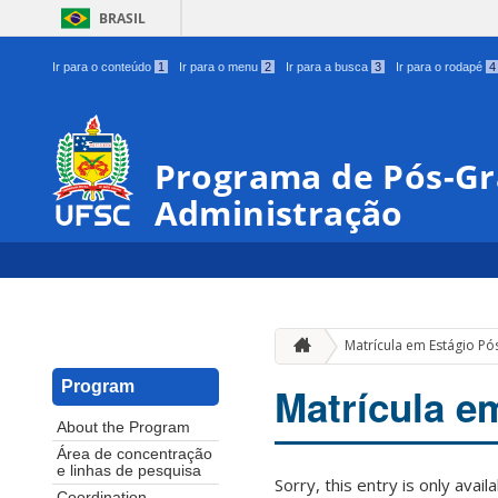
BRASIL
Ir para o conteúdo
1
Ir para o menu
2
Ir para a busca
3
Ir para o rodapé
4
Programa de Pós-G
Administração
Matrícula em Estágio Pó
Program
Matrícula e
About the Program
Área de concentração
e linhas de pesquisa
Sorry, this entry is only avail
Coordination