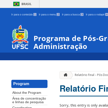
BRASIL
Ir para o conteúdo
1
Ir para o menu
2
Ir para a busca
3
Ir para o rodapé
4
Programa de Pós-G
Administração
Relatório Final – Pós Do
Program
Relatório F
About the Program
Área de concentração
e linhas de pesquisa
Sorry, this entry is only avail
Coordination