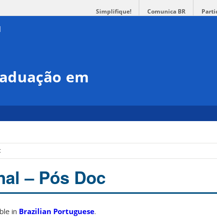
Simplifique!
Comunica BR
Parti
raduação em
c
inal – Pós Doc
able in
Brazilian Portuguese
.