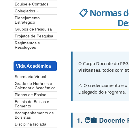
Equipe e Contatos
📋 Normas d
Colegiados »
Planejamento
De
Estratégico
Grupos de Pesquisa
Projetos de Pesquisa
Regimentos e
Resoluções
O Corpo Docente do PPG
Vida Acadêmica
Visitantes
, todos com tí
Secretaria Virtual
Grade de Horários e
⚠️ O credenciamento e o
Calendário Acadêmico
Delegado do Programa.
Planos de Ensino
Editais de Bolsas e
Fomento
Acompanhamento de
Bolsistas
1. 🧑‍🏫 Docent
Disciplina Isolada