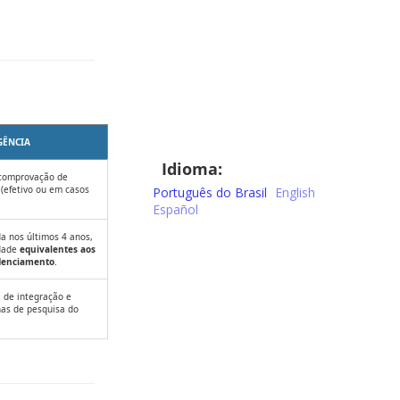
GÊNCIA
Idioma:
 comprovação de
 (efetivo ou em casos
Português do Brasil
English
Español
da nos últimos 4 anos,
dade
equivalentes aos
edenciamento
.
 de integração e
has de pesquisa do