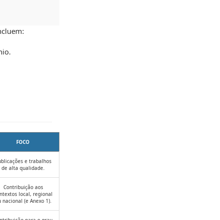
ncluem:
io.
FOCO
blicações e trabalhos
de alta qualidade.
Contribuição aos
ntextos local, regional
 nacional (e Anexo 1).
ntribuição para o grau