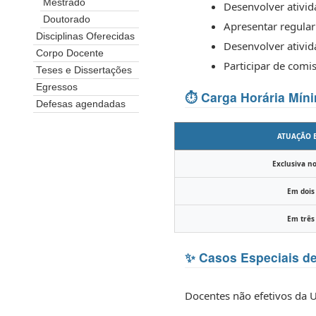
Mestrado
Desenvolver ativida
Doutorado
Apresentar regular
Disciplinas Oferecidas
Desenvolver ativida
Corpo Docente
Participar de comi
Teses e Dissertações
Egressos
⏱️ Carga Horária Mí
Defesas agendadas
ATUAÇÃO 
Exclusiva 
Em dois
Em três
✨ Casos Especiais d
Docentes não efetivos da 