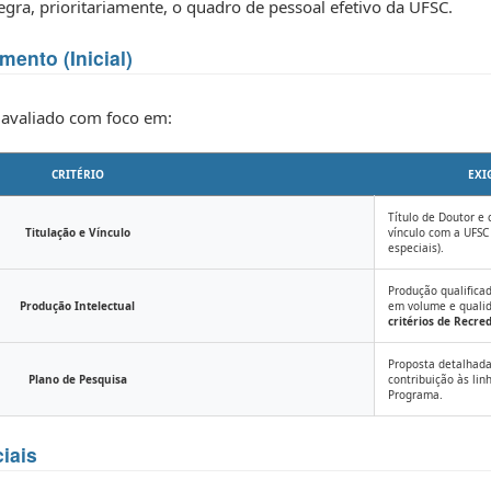
ra, prioritariamente, o quadro de pessoal efetivo da UFSC.
ento (Inicial)
 avaliado com foco em:
CRITÉRIO
EXI
Título de Doutor e
Titulação e Vínculo
vínculo com a UFSC
especiais).
Produção qualifica
Produção Intelectual
em volume e quali
critérios de Recr
Proposta detalhada
Plano de Pesquisa
contribuição às lin
Programa.
iais