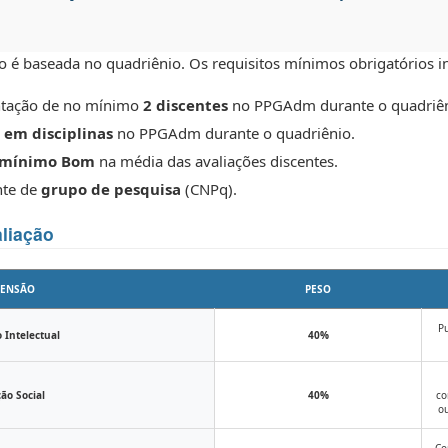
 é baseada no quadriênio. Os requisitos mínimos obrigatórios i
ntação de no mínimo
2 discentes
no PPGAdm durante o quadriên
 em disciplinas
no PPGAdm durante o quadriênio.
 mínimo Bom
na média das avaliações discentes.
nte de
grupo de pesquisa
(CNPq).
liação
MENSÃO
PESO
Pu
 Intelectual
40%
ão Social
40%
co
ou
Co