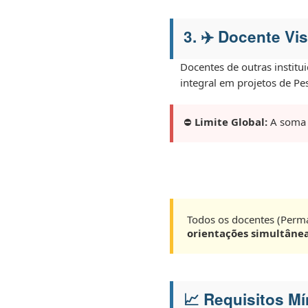
3. ✈️ Docente Vis
Docentes de outras institu
integral em projetos de P
⛔
Limite Global:
A soma d
Todos os docentes (Perma
orientações simultâne
📈 Requisitos M