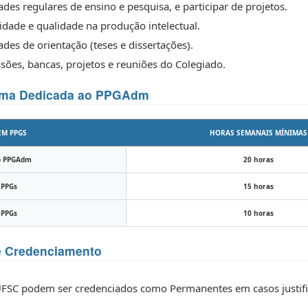
des regulares de ensino e pesquisa, e participar de projetos.
idade e qualidade na produção intelectual.
des de orientação (teses e dissertações).
ssões, bancas, projetos e reuniões do Colegiado.
nima Dedicada ao PPGAdm
EM PPGS
HORAS SEMANAIS MÍNIMAS
no PPGAdm
20 horas
 PPGs
15 horas
 PPGs
10 horas
e Credenciamento
UFSC podem ser credenciados como Permanentes em casos justif