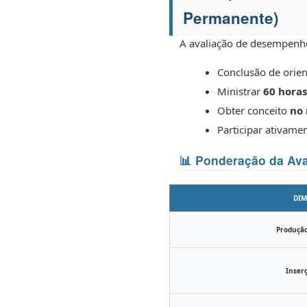
Permanente)
A avaliação de desempenho
Conclusão de orie
Ministrar
60 horas
Obter conceito
no
Participar ativame
📊 Ponderação da Ava
DI
Produção
Inserç