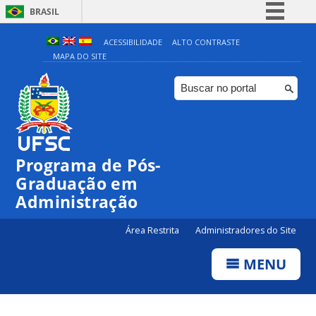
BRASIL
Simplifique!
ACESSIBILIDADE
ALTO CONTRASTE
MAPA DO SITE
Comunica BR
Participe
Acesso à informação
Legislação
Canais
Programa de Pós-
Graduação em
Administração
Área Restrita
Administradores do Site
MENU