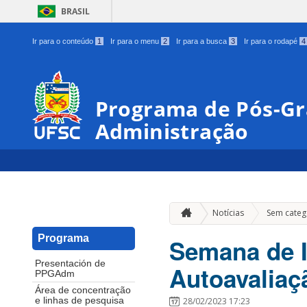
BRASIL
Ir para o conteúdo
1
Ir para o menu
2
Ir para a busca
3
Ir para o rodapé
4
Programa de Pós-G
Administração
Notícias
Sem categ
Programa
Semana de I
Presentación de
Autoavaliaç
PPGAdm
Área de concentração
28/02/2023 17:23
e linhas de pesquisa