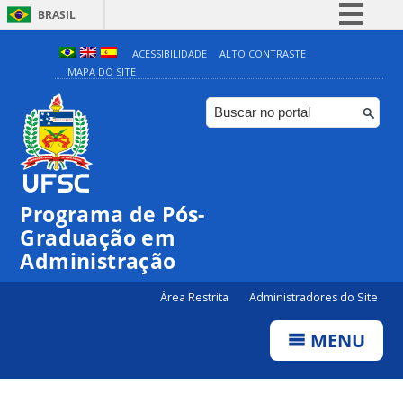
BRASIL
Simplifique!
ACESSIBILIDADE
ALTO CONTRASTE
MAPA DO SITE
Comunica BR
Participe
Acesso à informação
Legislação
Canais
Programa de Pós-
Graduação em
Administração
Área Restrita
Administradores do Site
MENU