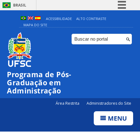
BRASIL
Simplifique!
ACESSIBILIDADE
ALTO CONTRASTE
MAPA DO SITE
Comunica BR
Participe
Acesso à informação
Legislação
Canais
Programa de Pós-
Graduação em
Administração
Área Restrita
Administradores do Site
MENU