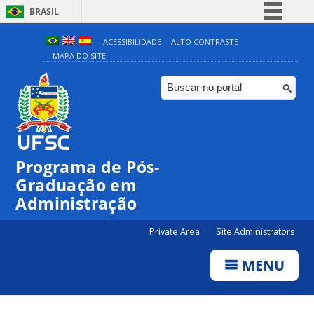
BRASIL
Simplifique!
ACESSIBILIDADE
ALTO CONTRASTE
MAPA DO SITE
Comunica BR
Participe
Acesso à informação
Legislação
Canais
Programa de Pós-
Graduação em
Administração
Private Area
Site Administrators
MENU