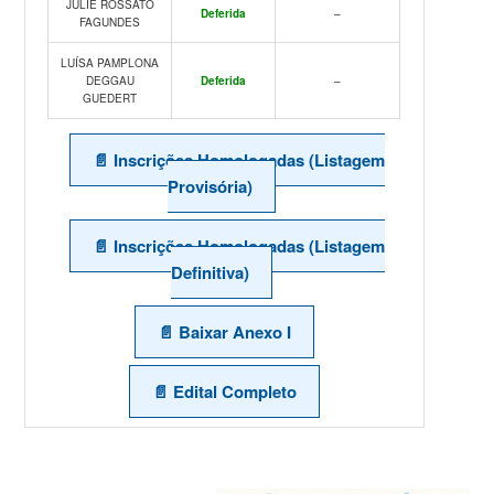
JULIE ROSSATO
Deferida
–
FAGUNDES
LUÍSA PAMPLONA
DEGGAU
Deferida
–
GUEDERT
📄 Inscrições Homologadas (Listagem
Provisória)
📄 Inscrições Homologadas (Listagem
Definitiva)
📄 Baixar Anexo I
📄 Edital Completo