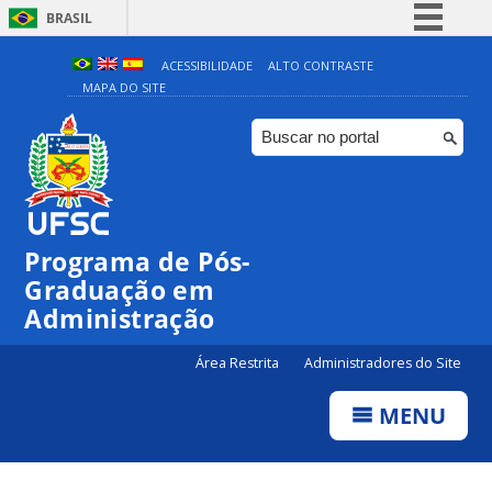
BRASIL
Simplifique!
ACESSIBILIDADE
ALTO CONTRASTE
MAPA DO SITE
Comunica BR
Participe
Acesso à informação
Legislação
Canais
Programa de Pós-
Graduação em
Administração
Área Restrita
Administradores do Site
MENU