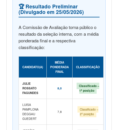
🏆 Resultado Preliminar
(Divulgado em 25/05/2026)
A Comissão de Avaliação torna público o
resultado da seleção interna, com a média
ponderada final e a respectiva
classificação:
MÉDIA
CANDIDATO(A)
PONDERADA
CLASSIFICAÇÃO
FINAL
JULIE
Classificado –
ROSSATO
8,0
1ª posição
FAGUNDES
LUISA
PAMPLONA
Classificado –
7,8
DEGGAU
2ª posição
GUEDERT