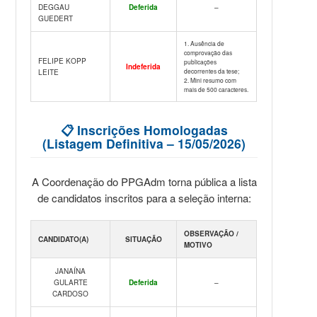
DEGGAU
Deferida
–
GUEDERT
1. Ausência de
comprovação das
FELIPE KOPP
publicações
Indeferida
decorrentes da tese;
LEITE
2. Mini resumo com
mais de 500 caracteres.
📋 Inscrições Homologadas
(Listagem Definitiva – 15/05/2026)
A Coordenação do PPGAdm torna pública a lista
de candidatos inscritos para a seleção interna:
OBSERVAÇÃO /
CANDIDATO(A)
SITUAÇÃO
MOTIVO
JANAÍNA
GULARTE
Deferida
–
CARDOSO