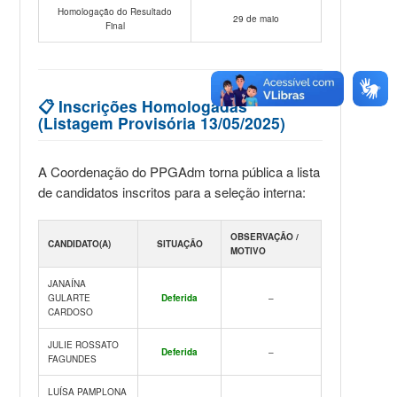
Homologação do Resultado
29 de maio
Final
📋 Inscrições Homologadas
(Listagem Provisória 13/05/2025)
A Coordenação do PPGAdm torna pública a lista
de candidatos inscritos para a seleção interna:
OBSERVAÇÃO /
CANDIDATO(A)
SITUAÇÃO
MOTIVO
JANAÍNA
GULARTE
Deferida
–
CARDOSO
JULIE ROSSATO
Deferida
–
FAGUNDES
LUÍSA PAMPLONA