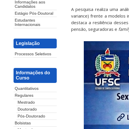
Informações aos
Candidatos
A pesquisa realiza uma anál
Estágio Pós-Doutoral
variance) frente a modelos
Estudantes
destaca a resiliência dess
Internacionais
pensão, seguradoras e
famil
Legislação
Processos Seletivos
Informações do
Curso
Quantitativos
Regulares
Mestrado
Doutorado
Pós-Doutorado
Bolsistas