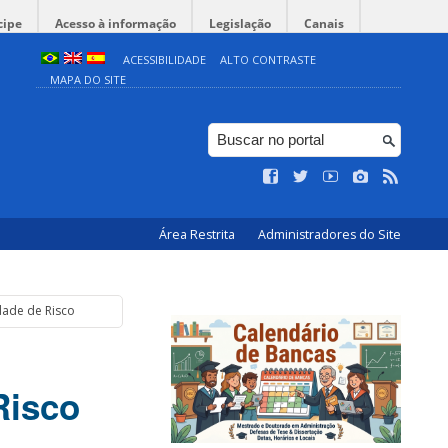
cipe
Acesso à informação
Legislação
Canais
ACESSIBILIDADE
ALTO CONTRASTE
MAPA DO SITE
Área Restrita
Administradores do Site
dade de Risco
Risco