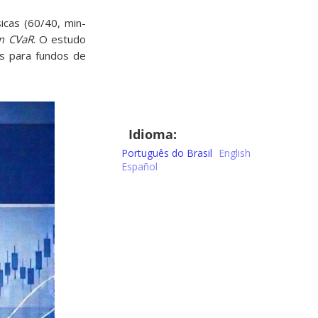
icas (60/40, min-
om CVaR
. O estudo
os para fundos de
Idioma:
Português do Brasil
English
Español