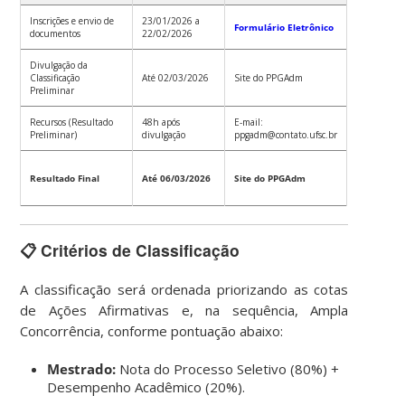
Inscrições e envio de
23/01/2026 a
Formulário Eletrônico
documentos
22/02/2026
Divulgação da
Classificação
Até 02/03/2026
Site do PPGAdm
Preliminar
Recursos (Resultado
48h após
E-mail:
Preliminar)
divulgação
ppgadm@contato.ufsc.br
Resultado Final
Até 06/03/2026
Site do PPGAdm
📋 Critérios de Classificação
A classificação será ordenada priorizando as cotas
de Ações Afirmativas e, na sequência, Ampla
Concorrência, conforme pontuação abaixo:
Mestrado:
Nota do Processo Seletivo (80%) +
Desempenho Acadêmico (20%).