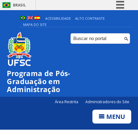
BRASIL
Simplifique!
ACESSIBILIDADE
ALTO CONTRASTE
MAPA DO SITE
Comunica BR
Participe
Acesso à informação
Legislação
Canais
Programa de Pós-
Graduação em
Administração
Área Restrita
Administradores do Site
MENU