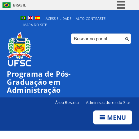
BRASIL
Simplifique!
ACESSIBILIDADE
ALTO CONTRASTE
MAPA DO SITE
Comunica BR
Participe
Acesso à informação
Legislação
Canais
Programa de Pós-
Graduação em
Administração
Área Restrita
Administradores do Site
MENU